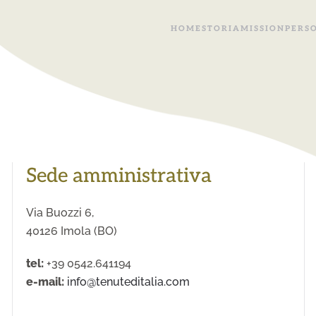
HOME
STORIA
MISSION
PERS
Sede amministrativa
Via Buozzi 6,
40126 Imola (BO)
tel:
+39 0542.641194
e-mail:
info@tenuteditalia.com