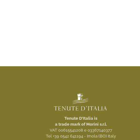
Tenute D'Italia is
a trade mark of Morini s.r.l.
VAT 00615541208 e 03367140377
Tel +39 0542 641194 - Imola (BO) Italy