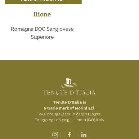
EMILIA-ROMAGNA
Ilione
Romagna DOC Sangiovese
Superiore
Tenute D'Italia is
a trade mark of Morini s.r.l.
VAT 00615541208 e 03367140377
Tel +39 0542 641194 - Imola (BO) Italy